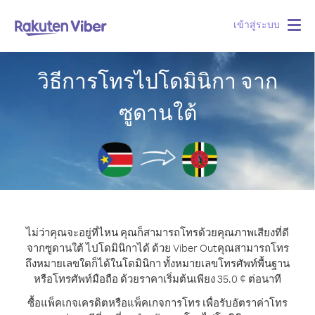
เข้าสู่ระบบ
Togg
navig
วิธีการโทรไปโดมินิกา จาก
ซูดานใต้
ไม่ว่าคุณจะอยู่ที่ไหน คุณก็สามารถโทรด้วยคุณภาพเสียงที่ดี
จากซูดานใต้ ไปโดมินิกาได้ ด้วย Viber Out
คุณสามารถโทร
ถึงหมายเลขใดก็ได้ในโดมินิกา ทั้งหมายเลขโทรศัพท์พื้นฐาน
หรือโทรศัพท์มือถือ ด้วยราคาเริ่มต้นเพียง 35.0 ¢ ต่อนาที
ซื้อแพ็คเกจเครดิตหรือแพ็คเกจการโทร เพื่อรับอัตราค่าโทร