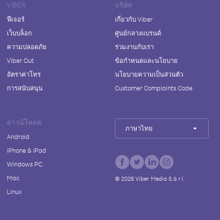
VIBER
บริษัท
ฟีเจอร์
เกี่ยวกับ Viber
เว็บบล็อก
ศูนย์กลางแบรนด์
ความปลอดภัย
ร่วมงานกับเรา
Viber Out
ข้อกำหนดและนโยบาย
อัตราค่าโทร
นโยบายความเป็นส่วนตัว
การสนับสนุน
Customer Complaints Code
ดาวน์โหลด
ภาษาไทย
Android
iPhone & iPad
Windows PC
Mac
©
2026
Viber Media S.à r.l.
Linux