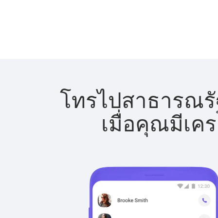
โทรไปสาธารณรัฐโ
เมื่อคุณมีเค