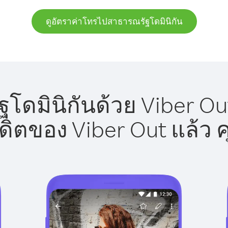
ดูอัตราค่าโทรไปสาธารณรัฐโดมินิกัน
ดมินิกันด้วย Viber Out
รดิตของ Viber Out แล้ว