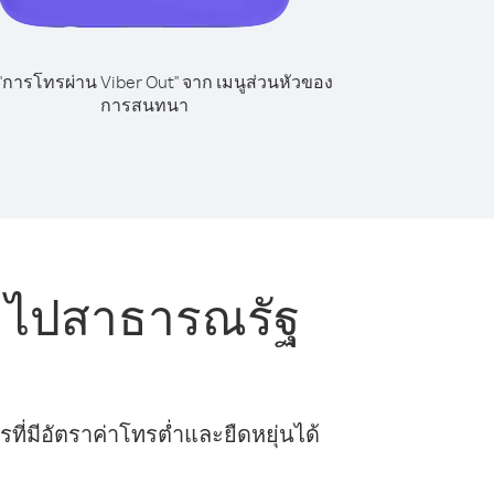
 "การโทรผ่าน Viber Out" จาก เมนูส่วนหัวของ
การสนทนา
์ ไปสาธารณรัฐ
ี่มีอัตราค่าโทรต่ำและยืดหยุ่นได้