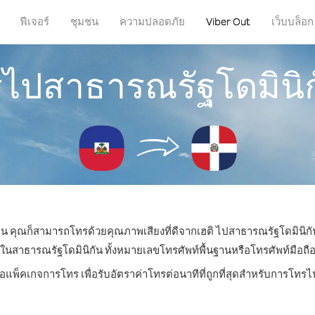
ฟีเจอร์
ชุมชน
ความปลอดภัย
Viber Out
เว็บบล็อก
รไปสาธารณรัฐโดมินิก
่ไหน คุณก็สามารถโทรด้วยคุณภาพเสียงที่ดีจากเฮติ ไปสาธารณรัฐโดมินิกัน
าธารณรัฐโดมินิกัน ทั้งหมายเลขโทรศัพท์พื้นฐานหรือโทรศัพท์มือถือ ด้
ือแพ็คเกจการโทร เพื่อรับอัตราค่าโทรต่อนาทีที่ถูกที่สุดสำหรับการโทร