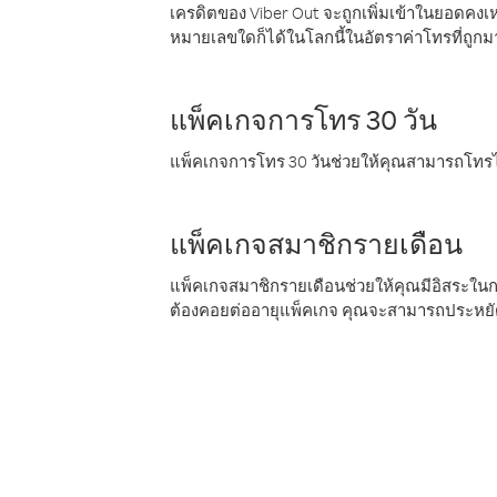
เครดิตของ Viber Out จะถูกเพิ่มเข้าในยอดคงเห
หมายเลขใดก็ได้ในโลกนี้ในอัตราค่าโทรที่ถูก
แพ็คเกจการโทร 30 วัน
แพ็คเกจการโทร 30 วันช่วยให้คุณสามารถโทรไป
แพ็คเกจสมาชิกรายเดือน
แพ็คเกจสมาชิกรายเดือนช่วยให้คุณมีอิสระใน
ต้องคอยต่ออายุแพ็คเกจ คุณจะสามารถประหยัด