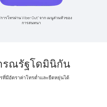
 "การโทรผ่าน Viber Out" จาก เมนูส่วนหัวของ
การสนทนา
รณรัฐโดมินิกัน
ี่มีอัตราค่าโทรต่ำและยืดหยุ่นได้