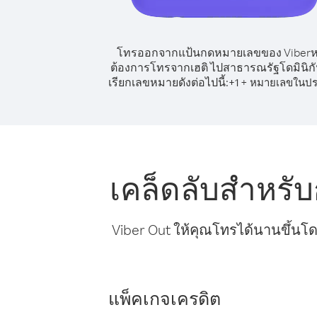
โทรออกจากแป้นกดหมายเลขของ Viber
ต้องการโทรจากเฮติ ไปสาธารณรัฐโดมินิกัน
เรียกเลขหมายดังต่อไปนี้:
+
+
1
หมายเลขในปร
เคล็ดลับสำหรั
Viber Out ให้คุณโทรได้นานขึ้นโด
แพ็คเกจเครดิต