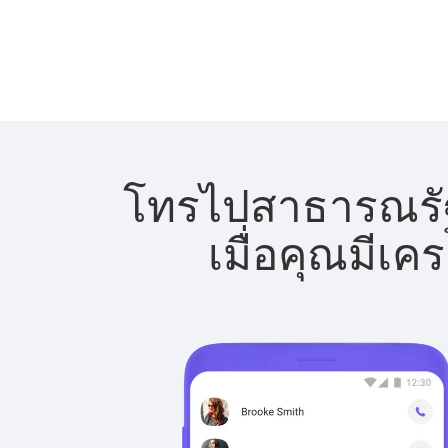
โทรไปสาธารณรัฐโ
เมื่อคุณมีเค