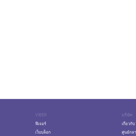
VIBER
บริษัท
ฟีเจอร์
เกี่ยวกับ
เว็บบล็อก
ศูนย์กล