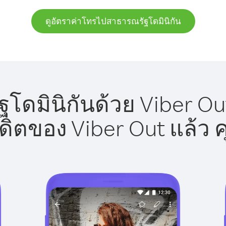
ดูอัตราค่าโทรไปสาธารณรัฐโดมินิกัน
ดมินิกันด้วย Viber Out
รดิตของ Viber Out แล้ว