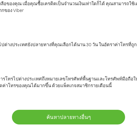
ลือของคุณ เมื่อคุณซื้อเครดิตเป็นจำนวนเงินเท่าใดก็ได้ คุณสามารถใช้
มากของ Viber
ต่างประเทศยังปลายทางที่คุณเลือกได้นาน 30 วัน ในอัตราค่าโทรที่ถู
การโทรไปต่างประเทศถึงหมายเลขโทรศัพท์พื้นฐานและโทรศัพท์มือถือใน
ค่าโทรของคุณได้มากขึ้น ด้วยแพ็คเกจสมาชิกรายเดือนนี้
ค้นหาปลายทางอื่นๆ