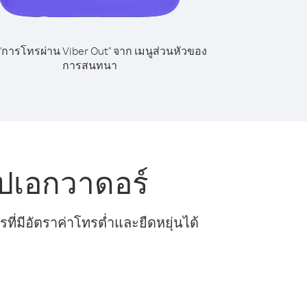
 "การโทรผ่าน Viber Out" จาก เมนูส่วนหัวของ
การสนทนา
ปเอกวาดอร์
ี่มีอัตราค่าโทรต่ำและยืดหยุ่นได้