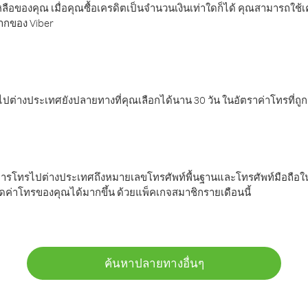
ลือของคุณ เมื่อคุณซื้อเครดิตเป็นจำนวนเงินเท่าใดก็ได้ คุณสามารถใช้
มากของ Viber
ต่างประเทศยังปลายทางที่คุณเลือกได้นาน 30 วัน ในอัตราค่าโทรที่ถู
การโทรไปต่างประเทศถึงหมายเลขโทรศัพท์พื้นฐานและโทรศัพท์มือถือใน
ค่าโทรของคุณได้มากขึ้น ด้วยแพ็คเกจสมาชิกรายเดือนนี้
ค้นหาปลายทางอื่นๆ