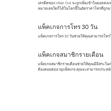
เครดิตของ Viber Out จะถูกเพิ่มเข้าในยอดคงเห
หมายเลขใดก็ได้ในโลกนี้ในอัตราค่าโทรที่ถูก
แพ็คเกจการโทร 30 วัน
แพ็คเกจการโทร 30 วันช่วยให้คุณสามารถโทรไป
แพ็คเกจสมาชิกรายเดือน
แพ็คเกจสมาชิกรายเดือนช่วยให้คุณมีอิสระใน
ต้องคอยต่ออายุแพ็คเกจ คุณจะสามารถประหยัด