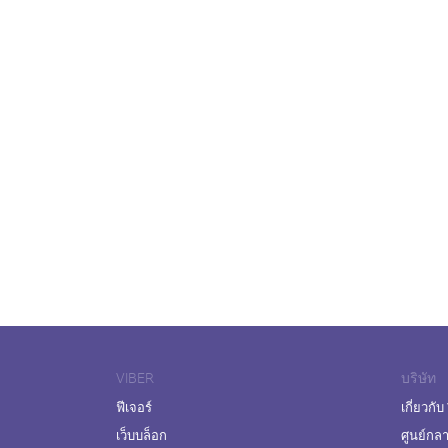
VIBER
บริษัท
ฟีเจอร์
เกี่ยวกับ
เว็บบล็อก
ศูนย์กล