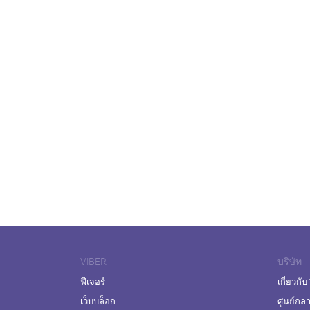
VIBER
บริษัท
ฟีเจอร์
เกี่ยวกับ
เว็บบล็อก
ศูนย์กล