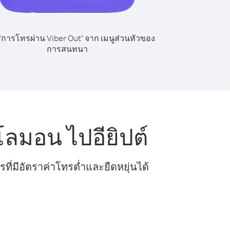
 "การโทรผ่าน Viber Out" จาก เมนูส่วนหัวของ
การสนทนา
ลมอน ไปอียิปต์
ี่มีอัตราค่าโทรต่ำและยืดหยุ่นได้