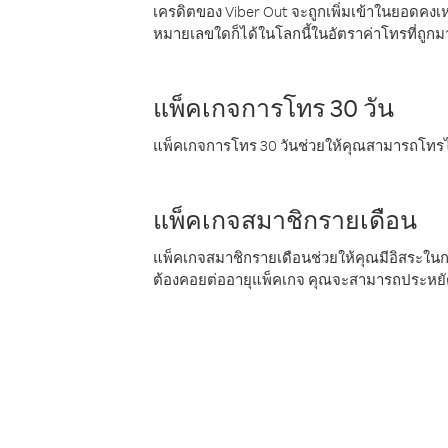
เครดิตของ Viber Out จะถูกเพิ่มเข้าในยอดคงเห
หมายเลขใดก็ได้ในโลกนี้ในอัตราค่าโทรที่ถูก
แพ็คเกจการโทร 30 วัน
แพ็คเกจการโทร 30 วันช่วยให้คุณสามารถโทรไป
แพ็คเกจสมาชิกรายเดือน
แพ็คเกจสมาชิกรายเดือนช่วยให้คุณมีอิสระใน
ต้องคอยต่ออายุแพ็คเกจ คุณจะสามารถประหยัด