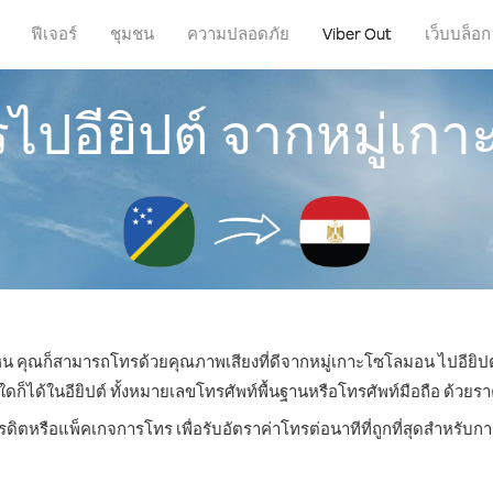
ฟีเจอร์
ชุมชน
ความปลอดภัย
Viber Out
เว็บบล็อก
รไปอียิปต์ จากหมู่เ
่ไหน คุณก็สามารถโทรด้วยคุณภาพเสียงที่ดีจากหมู่เกาะโซโลมอน ไปอียิปต์
ได้ในอียิปต์ ทั้งหมายเลขโทรศัพท์พื้นฐานหรือโทรศัพท์มือถือ ด้วยราคาเ
รดิตหรือแพ็คเกจการโทร เพื่อรับอัตราค่าโทรต่อนาทีที่ถูกที่สุดสำหรับก