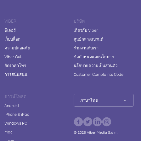
VIBER
บริษัท
ฟีเจอร์
เกี่ยวกับ Viber
เว็บบล็อก
ศูนย์กลางแบรนด์
ความปลอดภัย
ร่วมงานกับเรา
Viber Out
ข้อกำหนดและนโยบาย
อัตราค่าโทร
นโยบายความเป็นส่วนตัว
การสนับสนุน
Customer Complaints Code
ดาวน์โหลด
ภาษาไทย
Android
iPhone & iPad
Windows PC
Mac
©
2026
Viber Media S.à r.l.
Linux