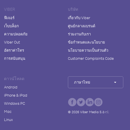
VIBER
บริษัท
ฟีเจอร์
เกี่ยวกับ Viber
เว็บบล็อก
ศูนย์กลางแบรนด์
ความปลอดภัย
ร่วมงานกับเรา
Viber Out
ข้อกำหนดและนโยบาย
อัตราค่าโทร
นโยบายความเป็นส่วนตัว
การสนับสนุน
Customer Complaints Code
ดาวน์โหลด
ภาษาไทย
Android
iPhone & iPad
Windows PC
Mac
©
2026
Viber Media S.à r.l.
Linux