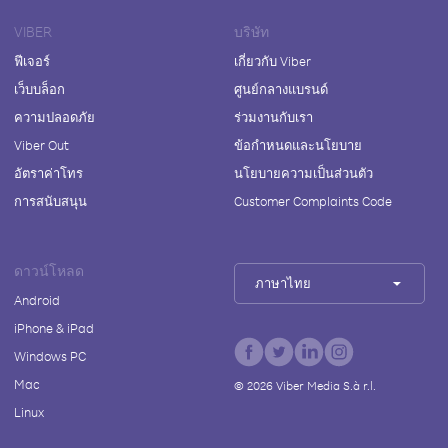
VIBER
บริษัท
ฟีเจอร์
เกี่ยวกับ Viber
เว็บบล็อก
ศูนย์กลางแบรนด์
ความปลอดภัย
ร่วมงานกับเรา
Viber Out
ข้อกำหนดและนโยบาย
อัตราค่าโทร
นโยบายความเป็นส่วนตัว
การสนับสนุน
Customer Complaints Code
ดาวน์โหลด
ภาษาไทย
Android
iPhone & iPad
Windows PC
Mac
©
2026
Viber Media S.à r.l.
Linux