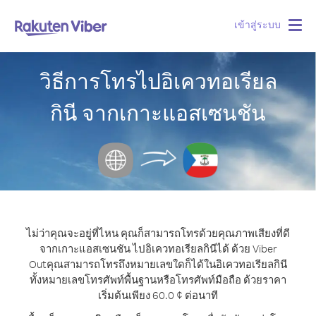
เข้าสู่ระบบ
Togg
navig
วิธีการโทรไปอิเควทอเรียล
กินี จากเกาะแอสเซนชัน
ไม่ว่าคุณจะอยู่ที่ไหน คุณก็สามารถโทรด้วยคุณภาพเสียงที่ดี
จากเกาะแอสเซนชัน ไปอิเควทอเรียลกินีได้ ด้วย Viber
Out
คุณสามารถโทรถึงหมายเลขใดก็ได้ในอิเควทอเรียลกินี
ทั้งหมายเลขโทรศัพท์พื้นฐานหรือโทรศัพท์มือถือ ด้วยราคา
เริ่มต้นเพียง 60.0 ¢ ต่อนาที