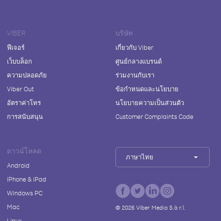
VIBER
บริษัท
ฟีเจอร์
เกี่ยวกับ Viber
เว็บบล็อก
ศูนย์กลางแบรนด์
ความปลอดภัย
ร่วมงานกับเรา
Viber Out
ข้อกำหนดและนโยบาย
อัตราค่าโทร
นโยบายความเป็นส่วนตัว
การสนับสนุน
Customer Complaints Code
ดาวน์โหลด
ภาษาไทย
Android
iPhone & iPad
Windows PC
Mac
©
2026
Viber Media S.à r.l.
Linux