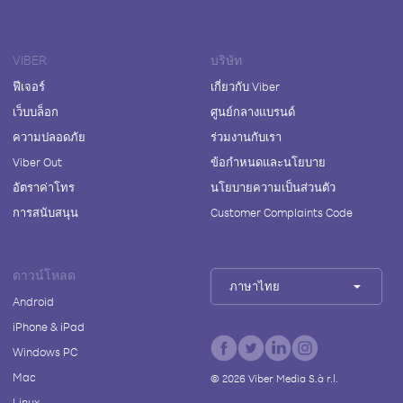
VIBER
บริษัท
ฟีเจอร์
เกี่ยวกับ Viber
เว็บบล็อก
ศูนย์กลางแบรนด์
ความปลอดภัย
ร่วมงานกับเรา
Viber Out
ข้อกำหนดและนโยบาย
อัตราค่าโทร
นโยบายความเป็นส่วนตัว
การสนับสนุน
Customer Complaints Code
ดาวน์โหลด
ภาษาไทย
Android
iPhone & iPad
Windows PC
Mac
©
2026
Viber Media S.à r.l.
Linux