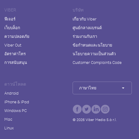
VIBER
บริษัท
ฟีเจอร์
เกี่ยวกับ Viber
เว็บบล็อก
ศูนย์กลางแบรนด์
ความปลอดภัย
ร่วมงานกับเรา
Viber Out
ข้อกำหนดและนโยบาย
อัตราค่าโทร
นโยบายความเป็นส่วนตัว
การสนับสนุน
Customer Complaints Code
ดาวน์โหลด
ภาษาไทย
Android
iPhone & iPad
Windows PC
Mac
©
2026
Viber Media S.à r.l.
Linux