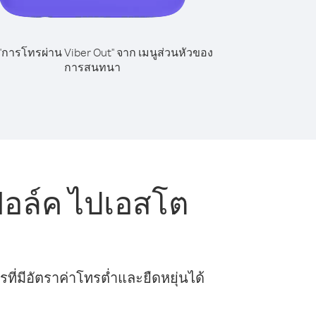
 "การโทรผ่าน Viber Out" จาก เมนูส่วนหัวของ
การสนทนา
อล์ค ไปเอสโต
ี่มีอัตราค่าโทรต่ำและยืดหยุ่นได้