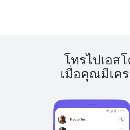
โทรไปเอสโตเ
เมื่อคุณมีเค