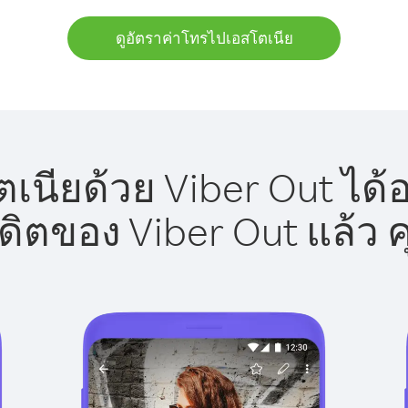
ดูอัตราค่าโทรไปเอสโตเนีย
นียด้วย Viber Out ได้
รดิตของ Viber Out แล้ว