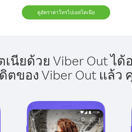
ดูอัตราค่าโทรไปเอสโตเนีย
นียด้วย Viber Out ได้
รดิตของ Viber Out แล้ว