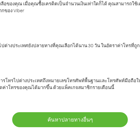
ลือของคุณ เมื่อคุณซื้อเครดิตเป็นจำนวนเงินเท่าใดก็ได้ คุณสามารถใช้
มากของ Viber
ต่างประเทศยังปลายทางที่คุณเลือกได้นาน 30 วัน ในอัตราค่าโทรที่ถู
การโทรไปต่างประเทศถึงหมายเลขโทรศัพท์พื้นฐานและโทรศัพท์มือถือใน
ค่าโทรของคุณได้มากขึ้น ด้วยแพ็คเกจสมาชิกรายเดือนนี้
ค้นหาปลายทางอื่นๆ