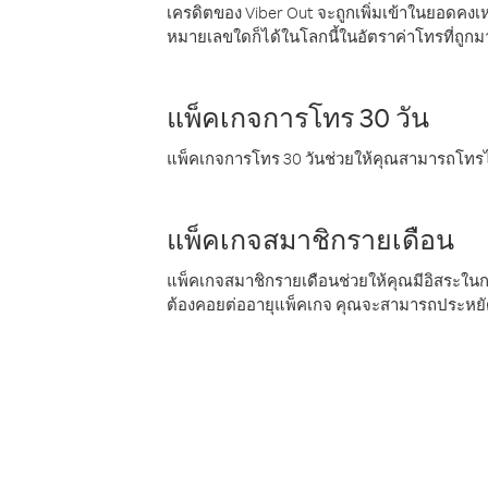
เครดิตของ Viber Out จะถูกเพิ่มเข้าในยอดคงเห
หมายเลขใดก็ได้ในโลกนี้ในอัตราค่าโทรที่ถูก
แพ็คเกจการโทร 30 วัน
แพ็คเกจการโทร 30 วันช่วยให้คุณสามารถโทรไป
แพ็คเกจสมาชิกรายเดือน
แพ็คเกจสมาชิกรายเดือนช่วยให้คุณมีอิสระใน
ต้องคอยต่ออายุแพ็คเกจ คุณจะสามารถประหยัด