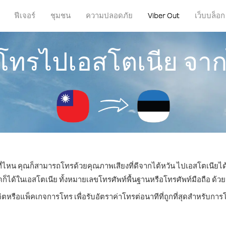
ฟีเจอร์
ชุมชน
ความปลอดภัย
Viber Out
เว็บบล็อก
รโทรไปเอสโตเนีย จาก
่ที่ไหน คุณก็สามารถโทรด้วยคุณภาพเสียงที่ดีจากไต้หวัน ไปเอสโตเนียได้
ด้ในเอสโตเนีย ทั้งหมายเลขโทรศัพท์พื้นฐานหรือโทรศัพท์มือถือ ด้วยราค
ิตหรือแพ็คเกจการโทร เพื่อรับอัตราค่าโทรต่อนาทีที่ถูกที่สุดสำหรับก