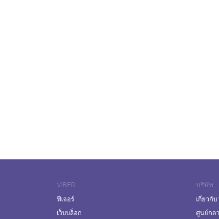
VIBER
บริษัท
ฟีเจอร์
เกี่ยวกับ
เว็บบล็อก
ศูนย์กล