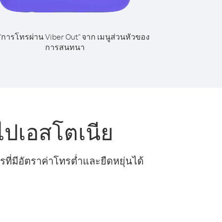
 "การโทรผ่าน Viber Out" จาก เมนูส่วนหัวของ
การสนทนา
ไปเอสโตเนีย
ี่มีอัตราค่าโทรต่ำและยืดหยุ่นได้