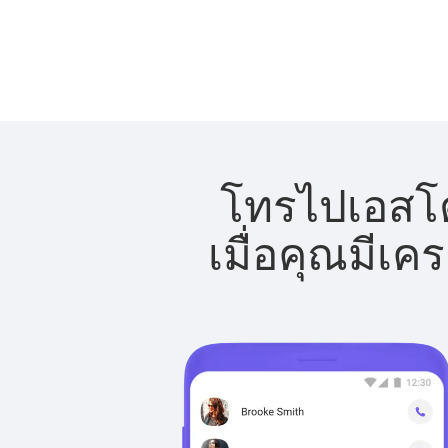
โทรไปเอสโตเ
เมื่อคุณมีเค