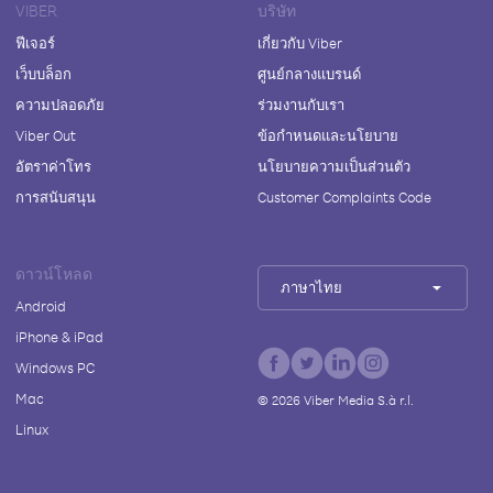
VIBER
บริษัท
ฟีเจอร์
เกี่ยวกับ Viber
เว็บบล็อก
ศูนย์กลางแบรนด์
ความปลอดภัย
ร่วมงานกับเรา
Viber Out
ข้อกำหนดและนโยบาย
อัตราค่าโทร
นโยบายความเป็นส่วนตัว
การสนับสนุน
Customer Complaints Code
ดาวน์โหลด
ภาษาไทย
Android
iPhone & iPad
Windows PC
Mac
©
2026
Viber Media S.à r.l.
Linux