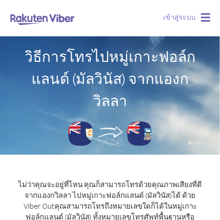
เข้าสู่ระบบ
Togg
navig
วิธีการโทรไปหมู่เกาะฟอล์ก
แลนด์ (มัลวินัส) จากแองก
วิลลา
ไม่ว่าคุณจะอยู่ที่ไหน คุณก็สามารถโทรด้วยคุณภาพเสียงที่ดี
จากแองกวิลลา ไปหมู่เกาะฟอล์กแลนด์ (มัลวินัส)ได้ ด้วย
Viber Out
คุณสามารถโทรถึงหมายเลขใดก็ได้ในหมู่เกาะ
ฟอล์กแลนด์ (มัลวินัส) ทั้งหมายเลขโทรศัพท์พื้นฐานหรือ