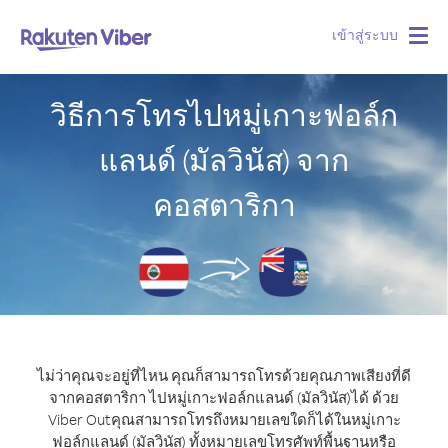
เข้าสู่ระบบ
Togg
navig
วิธีการโทรไปหมู่เกาะฟอล์ก
แลนด์ (มัลวินัส) จาก
คอสตาริกา
ไม่ว่าคุณจะอยู่ที่ไหน คุณก็สามารถโทรด้วยคุณภาพเสียงที่ดี
จากคอสตาริกา ไปหมู่เกาะฟอล์กแลนด์ (มัลวินัส)ได้ ด้วย
Viber Out
คุณสามารถโทรถึงหมายเลขใดก็ได้ในหมู่เกาะ
ฟอล์กแลนด์ (มัลวินัส) ทั้งหมายเลขโทรศัพท์พื้นฐานหรือ