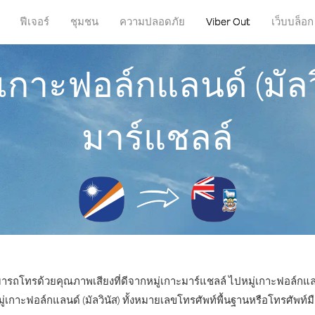
ฟีเจอร์
ชุมชน
ความปลอดภัย
Viber Out
เว็บบล็อก
เกาะฟอล์กแลนด์ (มัลว
มาร์แชลล์
มารถโทรด้วยคุณภาพเสียงที่ดีจากหมู่เกาะมาร์แชลล์ ไปหมู่เกาะฟอล์กแลนด
าะฟอล์กแลนด์ (มัลวินัส) ทั้งหมายเลขโทรศัพท์พื้นฐานหรือโทรศัพท์มือถ