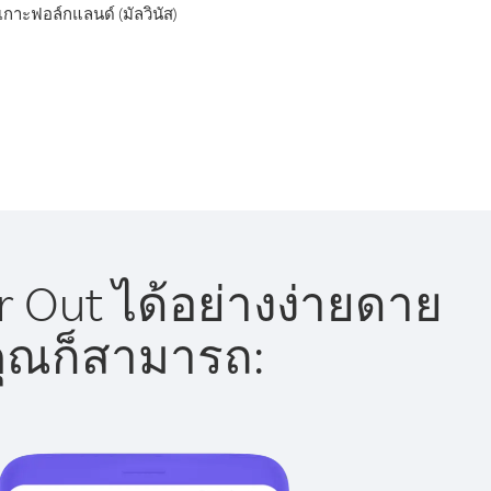
เกาะฟอล์กแลนด์ (มัลวินัส)
r Out ได้อย่างง่ายดาย
 คุณก็สามารถ: