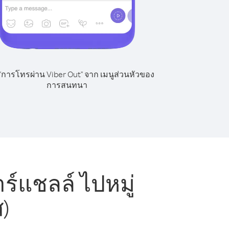
 "การโทรผ่าน Viber Out" จาก เมนูส่วนหัวของ
การสนทนา
์แชลล์ ไปหมู่
)