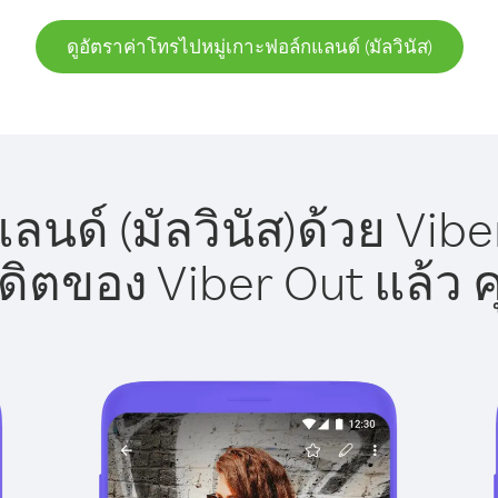
ดูอัตราค่าโทรไปหมู่เกาะฟอล์กแลนด์ (มัลวินัส)
นด์ (มัลวินัส)ด้วย Vibe
รดิตของ Viber Out แล้ว