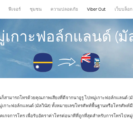
ฟีเจอร์
ชุมชน
ความปลอดภัย
Viber Out
เว็บบล็อก
่เกาะฟอล์กแลนด์ (มัล
ุณก็สามารถโทรด้วยคุณภาพเสียงที่ดีจากนาอูรู ไปหมู่เกาะฟอล์กแลนด์ (มัล
าะฟอล์กแลนด์ (มัลวินัส) ทั้งหมายเลขโทรศัพท์พื้นฐานหรือโทรศัพท์มือถ
คเกจการโทร เพื่อรับอัตราค่าโทรต่อนาทีที่ถูกที่สุดสำหรับการโทรไปหมู่