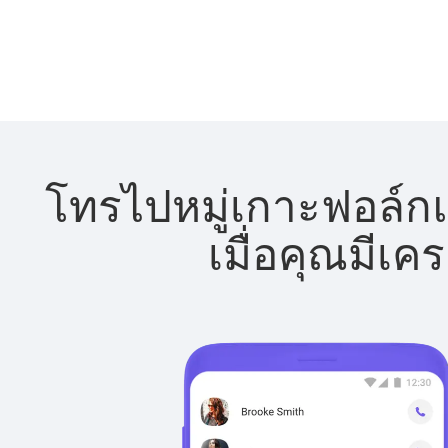
โทรไปหมู่เกาะฟอล์กแล
เมื่อคุณมีเค