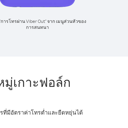
 "การโทรผ่าน Viber Out" จาก เมนูส่วนหัวของ
การสนทนา
มู่เกาะฟอล์ก
ี่มีอัตราค่าโทรต่ำและยืดหยุ่นได้