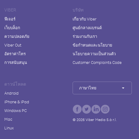
VIBER
บริษัท
ฟีเจอร์
เกี่ยวกับ Viber
เว็บบล็อก
ศูนย์กลางแบรนด์
ความปลอดภัย
ร่วมงานกับเรา
Viber Out
ข้อกำหนดและนโยบาย
อัตราค่าโทร
นโยบายความเป็นส่วนตัว
การสนับสนุน
Customer Complaints Code
ดาวน์โหลด
ภาษาไทย
Android
iPhone & iPad
Windows PC
Mac
©
2026
Viber Media S.à r.l.
Linux