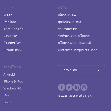
VIBER
บริษัท
ฟีเจอร์
เกี่ยวกับ Viber
เว็บบล็อก
ศูนย์กลางแบรนด์
ความปลอดภัย
ร่วมงานกับเรา
Viber Out
ข้อกำหนดและนโยบาย
อัตราค่าโทร
นโยบายความเป็นส่วนตัว
การสนับสนุน
Customer Complaints Code
ดาวน์โหลด
ภาษาไทย
Android
iPhone & iPad
Windows PC
Mac
©
2026
Viber Media S.à r.l.
Linux