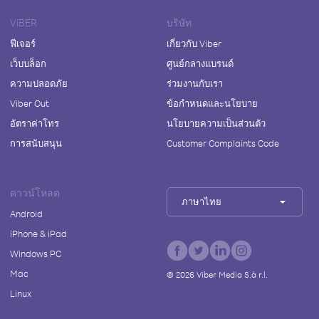
VIBER
บริษัท
ฟีเจอร์
เกี่ยวกับ Viber
เว็บบล็อก
ศูนย์กลางแบรนด์
ความปลอดภัย
ร่วมงานกับเรา
Viber Out
ข้อกำหนดและนโยบาย
อัตราค่าโทร
นโยบายความเป็นส่วนตัว
การสนับสนุน
Customer Complaints Code
ดาวน์โหลด
ภาษาไทย
Android
iPhone & iPad
Windows PC
Mac
©
2026
Viber Media S.à r.l.
Linux