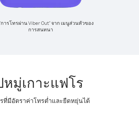
 "การโทรผ่าน Viber Out" จาก เมนูส่วนหัวของ
การสนทนา
ปหมู่เกาะแฟโร
ี่มีอัตราค่าโทรต่ำและยืดหยุ่นได้