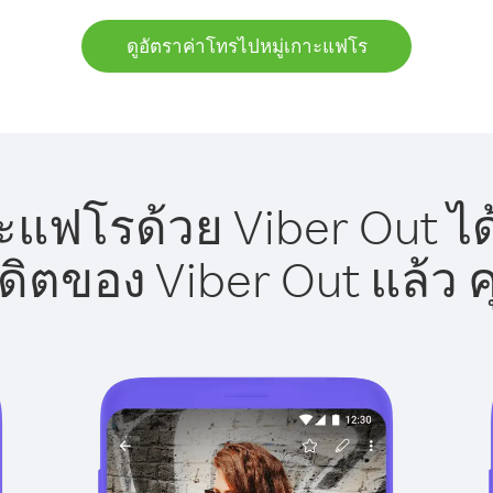
ดูอัตราค่าโทรไปหมู่เกาะแฟโร
ะแฟโรด้วย Viber Out ได
รดิตของ Viber Out แล้ว