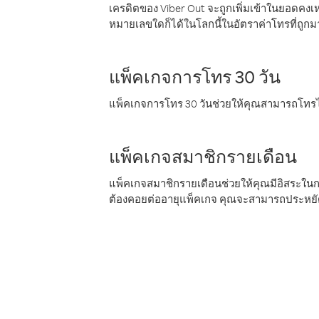
เครดิตของ Viber Out จะถูกเพิ่มเข้าในยอดคงเห
หมายเลขใดก็ได้ในโลกนี้ในอัตราค่าโทรที่ถูก
แพ็คเกจการโทร 30 วัน
แพ็คเกจการโทร 30 วันช่วยให้คุณสามารถโทรไป
แพ็คเกจสมาชิกรายเดือน
แพ็คเกจสมาชิกรายเดือนช่วยให้คุณมีอิสระใน
ต้องคอยต่ออายุแพ็คเกจ คุณจะสามารถประหยัด