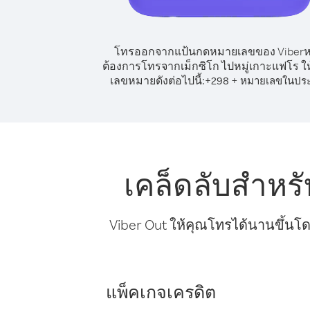
โทรออกจากแป้นกดหมายเลขของ Viber
ต้องการโทรจากเม็กซิโก ไปหมู่เกาะแฟโร ให
เลขหมายดังต่อไปนี้:
+
+
298
หมายเลขในปร
เคล็ดลับสำหร
Viber Out ให้คุณโทรได้นานขึ้นโด
แพ็คเกจเครดิต