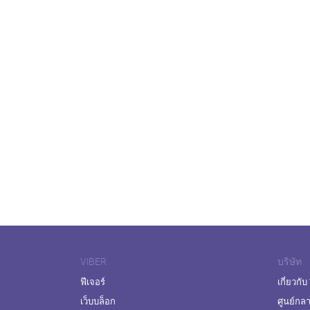
VIBER
บริษัท
ฟีเจอร์
เกี่ยวกับ
เว็บบล็อก
ศูนย์กล