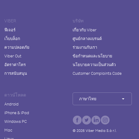
VIBER
บริษัท
ฟีเจอร์
เกี่ยวกับ Viber
เว็บบล็อก
ศูนย์กลางแบรนด์
ความปลอดภัย
ร่วมงานกับเรา
Viber Out
ข้อกำหนดและนโยบาย
อัตราค่าโทร
นโยบายความเป็นส่วนตัว
การสนับสนุน
Customer Complaints Code
ดาวน์โหลด
ภาษาไทย
Android
iPhone & iPad
Windows PC
Mac
©
2026
Viber Media S.à r.l.
Linux