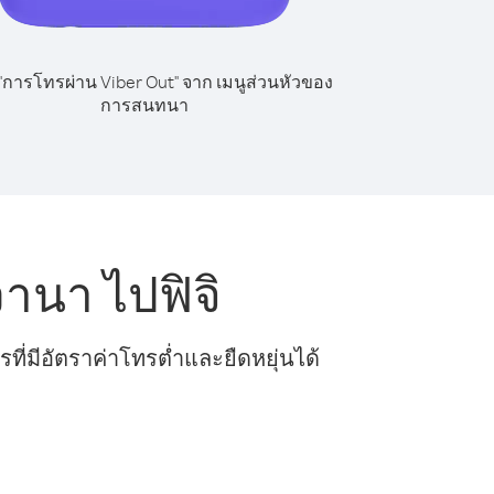
 "การโทรผ่าน Viber Out" จาก เมนูส่วนหัวของ
การสนทนา
นา ไปฟิจิ
ี่มีอัตราค่าโทรต่ำและยืดหยุ่นได้