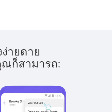
างง่ายดาย
 คุณก็สามารถ: