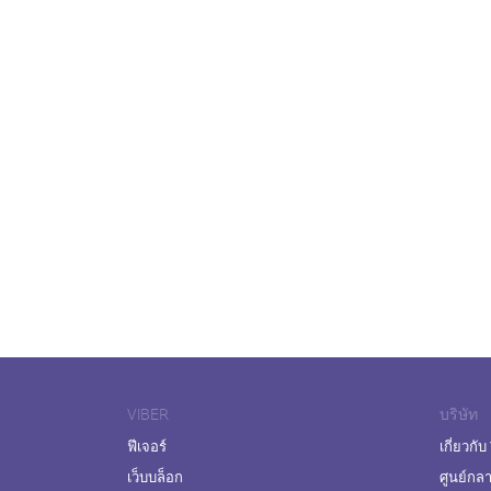
VIBER
บริษัท
ฟีเจอร์
เกี่ยวกับ
เว็บบล็อก
ศูนย์กล