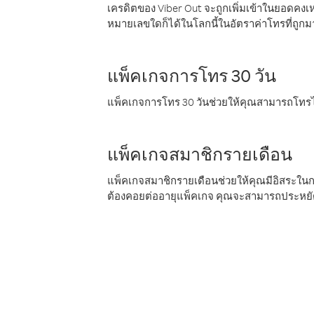
เครดิตของ Viber Out จะถูกเพิ่มเข้าในยอดคงเห
หมายเลขใดก็ได้ในโลกนี้ในอัตราค่าโทรที่ถูก
แพ็คเกจการโทร 30 วัน
แพ็คเกจการโทร 30 วันช่วยให้คุณสามารถโทรไป
แพ็คเกจสมาชิกรายเดือน
แพ็คเกจสมาชิกรายเดือนช่วยให้คุณมีอิสระใน
ต้องคอยต่ออายุแพ็คเกจ คุณจะสามารถประหยัด