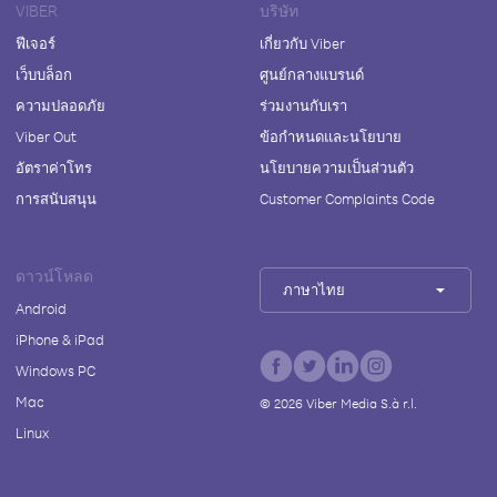
VIBER
บริษัท
ฟีเจอร์
เกี่ยวกับ Viber
เว็บบล็อก
ศูนย์กลางแบรนด์
ความปลอดภัย
ร่วมงานกับเรา
Viber Out
ข้อกำหนดและนโยบาย
อัตราค่าโทร
นโยบายความเป็นส่วนตัว
การสนับสนุน
Customer Complaints Code
ดาวน์โหลด
ภาษาไทย
Android
iPhone & iPad
Windows PC
Mac
©
2026
Viber Media S.à r.l.
Linux