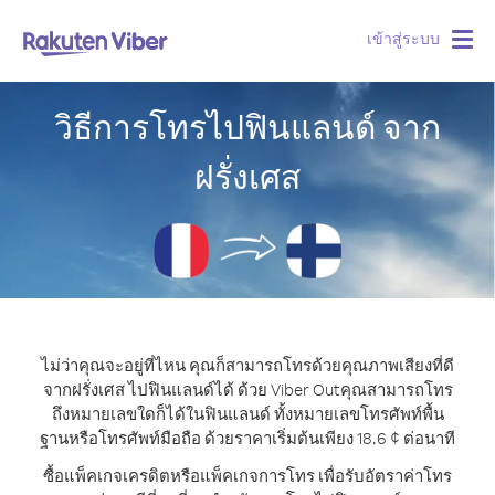
เข้าสู่ระบบ
Togg
navig
วิธีการโทรไปฟินแลนด์ จาก
ฝรั่งเศส
ไม่ว่าคุณจะอยู่ที่ไหน คุณก็สามารถโทรด้วยคุณภาพเสียงที่ดี
จากฝรั่งเศส ไปฟินแลนด์ได้ ด้วย Viber Out
คุณสามารถโทร
ถึงหมายเลขใดก็ได้ในฟินแลนด์ ทั้งหมายเลขโทรศัพท์พื้น
ฐานหรือโทรศัพท์มือถือ ด้วยราคาเริ่มต้นเพียง 18.6 ¢ ต่อนาที
ซื้อแพ็คเกจเครดิตหรือแพ็คเกจการโทร เพื่อรับอัตราค่าโทร