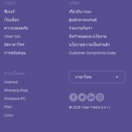
VIBER
บริษัท
ฟีเจอร์
เกี่ยวกับ Viber
เว็บบล็อก
ศูนย์กลางแบรนด์
ความปลอดภัย
ร่วมงานกับเรา
Viber Out
ข้อกำหนดและนโยบาย
อัตราค่าโทร
นโยบายความเป็นส่วนตัว
การสนับสนุน
Customer Complaints Code
ดาวน์โหลด
ภาษาไทย
Android
iPhone & iPad
Windows PC
Mac
©
2026
Viber Media S.à r.l.
Linux