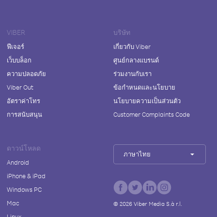
VIBER
บริษัท
ฟีเจอร์
เกี่ยวกับ Viber
เว็บบล็อก
ศูนย์กลางแบรนด์
ความปลอดภัย
ร่วมงานกับเรา
Viber Out
ข้อกำหนดและนโยบาย
อัตราค่าโทร
นโยบายความเป็นส่วนตัว
การสนับสนุน
Customer Complaints Code
ดาวน์โหลด
ภาษาไทย
Android
iPhone & iPad
Windows PC
Mac
©
2026
Viber Media S.à r.l.
Linux