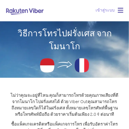
เข้าสู่ระบบ
Togg
navig
วิธีการโทรไปฝรั่งเศส จาก
โมนาโก
ไม่ว่าคุณจะอยู่ที่ไหน คุณก็สามารถโทรด้วยคุณภาพเสียงที่ดี
จากโมนาโก ไปฝรั่งเศสได้ ด้วย Viber Out
คุณสามารถโทร
ถึงหมายเลขใดก็ได้ในฝรั่งเศส ทั้งหมายเลขโทรศัพท์พื้นฐาน
หรือโทรศัพท์มือถือ ด้วยราคาเริ่มต้นเพียง 2.0 ¢ ต่อนาที
ซื้อแพ็คเกจเครดิตหรือแพ็คเกจการโทร เพื่อรับอัตราค่าโทร