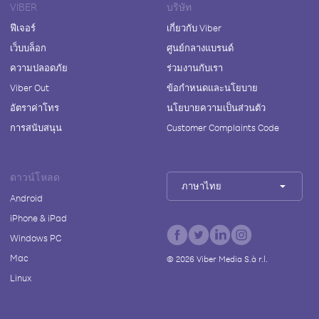
VIBER
บริษัท
ฟีเจอร์
เกี่ยวกับ Viber
เว็บบล็อก
ศูนย์กลางแบรนด์
ความปลอดภัย
ร่วมงานกับเรา
Viber Out
ข้อกำหนดและนโยบาย
อัตราค่าโทร
นโยบายความเป็นส่วนตัว
การสนับสนุน
Customer Complaints Code
ดาวน์โหลด
ภาษาไทย
Android
iPhone & iPad
Windows PC
Mac
©
2026
Viber Media S.à r.l.
Linux