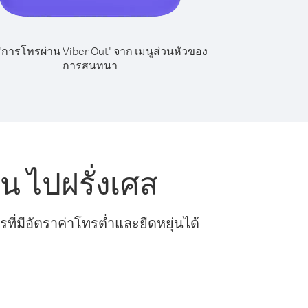
 "การโทรผ่าน Viber Out" จาก เมนูส่วนหัวของ
การสนทนา
 ไปฝรั่งเศส
ี่มีอัตราค่าโทรต่ำและยืดหยุ่นได้