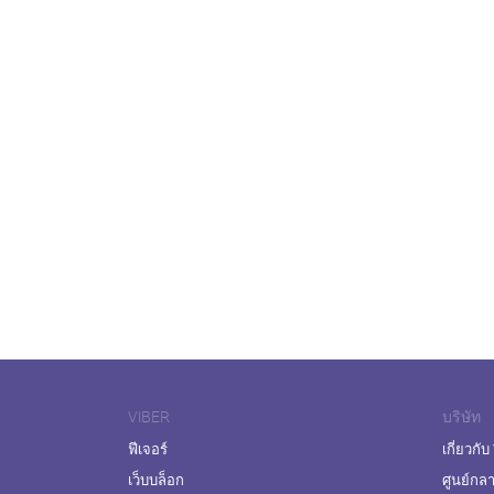
VIBER
บริษัท
ฟีเจอร์
เกี่ยวกับ
เว็บบล็อก
ศูนย์กล