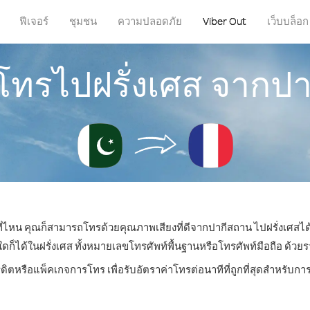
ฟีเจอร์
ชุมชน
ความปลอดภัย
Viber Out
เว็บบล็อก
รโทรไปฝรั่งเศส จากป
่ที่ไหน คุณก็สามารถโทรด้วยคุณภาพเสียงที่ดีจากปากีสถาน ไปฝรั่งเศสได้
ด้ในฝรั่งเศส ทั้งหมายเลขโทรศัพท์พื้นฐานหรือโทรศัพท์มือถือ ด้วยราค
ดิตหรือแพ็คเกจการโทร เพื่อรับอัตราค่าโทรต่อนาทีที่ถูกที่สุดสำหรับก