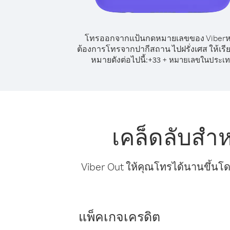
โทรออกจากแป้นกดหมายเลขของ Viber
ต้องการโทรจากปากีสถาน ไปฝรั่งเศส ให้เรี
หมายดังต่อไปนี้:
+
+
33
หมายเลขในประเ
เคล็ดลับสำ
Viber Out ให้คุณโทรได้นานขึ้นโด
แพ็คเกจเครดิต