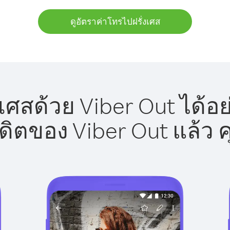
ดูอัตราค่าโทรไปฝรั่งเศส
เศสด้วย Viber Out ได้อ
รดิตของ Viber Out แล้ว