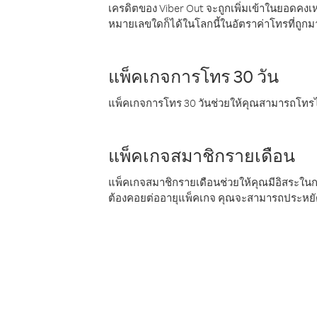
เครดิตของ Viber Out จะถูกเพิ่มเข้าในยอดคงเห
หมายเลขใดก็ได้ในโลกนี้ในอัตราค่าโทรที่ถูก
แพ็คเกจการโทร 30 วัน
แพ็คเกจการโทร 30 วันช่วยให้คุณสามารถโทรไป
แพ็คเกจสมาชิกรายเดือน
แพ็คเกจสมาชิกรายเดือนช่วยให้คุณมีอิสระใน
ต้องคอยต่ออายุแพ็คเกจ คุณจะสามารถประหยัด