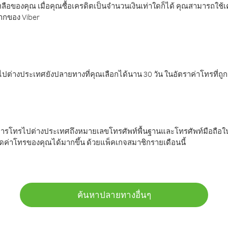
ลือของคุณ เมื่อคุณซื้อเครดิตเป็นจำนวนเงินเท่าใดก็ได้ คุณสามารถใช้
มากของ Viber
ต่างประเทศยังปลายทางที่คุณเลือกได้นาน 30 วัน ในอัตราค่าโทรที่ถู
การโทรไปต่างประเทศถึงหมายเลขโทรศัพท์พื้นฐานและโทรศัพท์มือถือใน
ค่าโทรของคุณได้มากขึ้น ด้วยแพ็คเกจสมาชิกรายเดือนนี้
ค้นหาปลายทางอื่นๆ