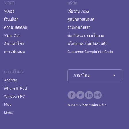
VIBER
บริษัท
ฟีเจอร์
เกี่ยวกับ Viber
เว็บบล็อก
ศูนย์กลางแบรนด์
ความปลอดภัย
ร่วมงานกับเรา
Viber Out
ข้อกำหนดและนโยบาย
อัตราค่าโทร
นโยบายความเป็นส่วนตัว
การสนับสนุน
Customer Complaints Code
ดาวน์โหลด
ภาษาไทย
Android
iPhone & iPad
Windows PC
Mac
©
2026
Viber Media S.à r.l.
Linux