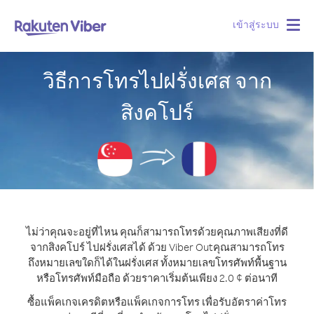
เข้าสู่ระบบ
Togg
navig
วิธีการโทรไปฝรั่งเศส จาก
สิงคโปร์
ไม่ว่าคุณจะอยู่ที่ไหน คุณก็สามารถโทรด้วยคุณภาพเสียงที่ดี
จากสิงคโปร์ ไปฝรั่งเศสได้ ด้วย Viber Out
คุณสามารถโทร
ถึงหมายเลขใดก็ได้ในฝรั่งเศส ทั้งหมายเลขโทรศัพท์พื้นฐาน
หรือโทรศัพท์มือถือ ด้วยราคาเริ่มต้นเพียง 2.0 ¢ ต่อนาที
ซื้อแพ็คเกจเครดิตหรือแพ็คเกจการโทร เพื่อรับอัตราค่าโทร