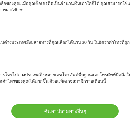
ลือของคุณ เมื่อคุณซื้อเครดิตเป็นจำนวนเงินเท่าใดก็ได้ คุณสามารถใช้
มากของ Viber
ต่างประเทศยังปลายทางที่คุณเลือกได้นาน 30 วัน ในอัตราค่าโทรที่ถู
การโทรไปต่างประเทศถึงหมายเลขโทรศัพท์พื้นฐานและโทรศัพท์มือถือใน
ค่าโทรของคุณได้มากขึ้น ด้วยแพ็คเกจสมาชิกรายเดือนนี้
ค้นหาปลายทางอื่นๆ