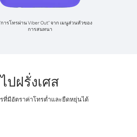
 "การโทรผ่าน Viber Out" จาก เมนูส่วนหัวของ
การสนทนา
ไปฝรั่งเศส
ี่มีอัตราค่าโทรต่ำและยืดหยุ่นได้