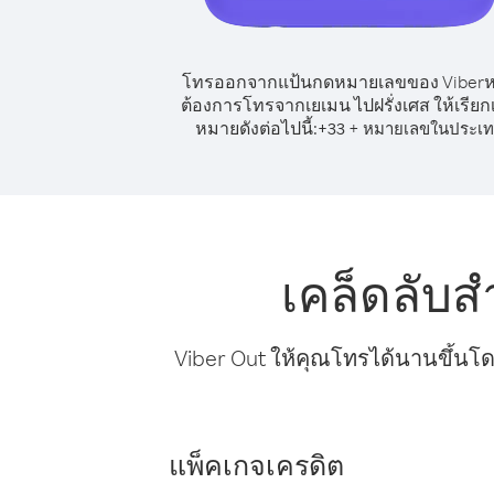
โทรออกจากแป้นกดหมายเลขของ Viber
ต้องการโทรจากเยเมน ไปฝรั่งเศส ให้เรีย
หมายดังต่อไปนี้:
+
+
33
หมายเลขในประเ
เคล็ดลับส
Viber Out ให้คุณโทรได้นานขึ้นโด
แพ็คเกจเครดิต