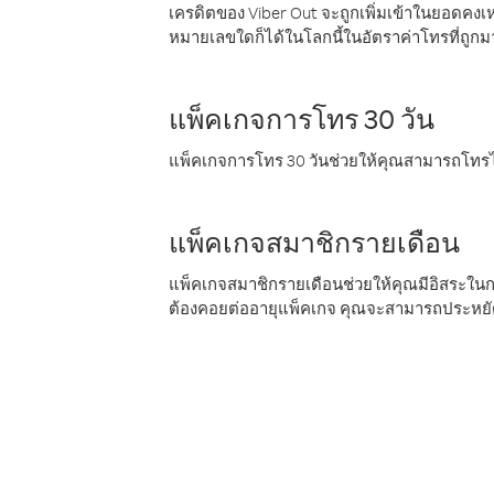
เครดิตของ Viber Out จะถูกเพิ่มเข้าในยอดคงเห
หมายเลขใดก็ได้ในโลกนี้ในอัตราค่าโทรที่ถูก
แพ็คเกจการโทร 30 วัน
แพ็คเกจการโทร 30 วันช่วยให้คุณสามารถโทรไป
แพ็คเกจสมาชิกรายเดือน
แพ็คเกจสมาชิกรายเดือนช่วยให้คุณมีอิสระใน
ต้องคอยต่ออายุแพ็คเกจ คุณจะสามารถประหยัด