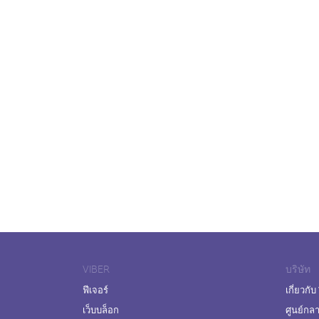
VIBER
บริษัท
ฟีเจอร์
เกี่ยวกับ
เว็บบล็อก
ศูนย์กล