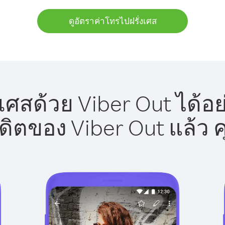
ดูอัตราค่าโทรไปฝรั่งเศส
เศสด้วย Viber Out ได้อ
รดิตของ Viber Out แล้ว