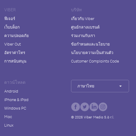
VIBER
บริษัท
ฟีเจอร์
เกี่ยวกับ Viber
เว็บบล็อก
ศูนย์กลางแบรนด์
ความปลอดภัย
ร่วมงานกับเรา
Viber Out
ข้อกำหนดและนโยบาย
อัตราค่าโทร
นโยบายความเป็นส่วนตัว
การสนับสนุน
Customer Complaints Code
ดาวน์โหลด
ภาษาไทย
Android
iPhone & iPad
Windows PC
Mac
©
2026
Viber Media S.à r.l.
Linux