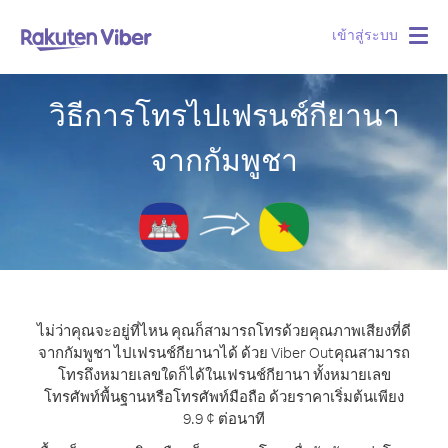
เข้าสู่ระบบ
Togg
navig
วิธีการโทรไปเฟรนช์กียานา
จากกัมพูชา
ไม่ว่าคุณจะอยู่ที่ไหน คุณก็สามารถโทรด้วยคุณภาพเสียงที่ดี
จากกัมพูชา ไปเฟรนช์กียานาได้ ด้วย Viber Out
คุณสามารถ
โทรถึงหมายเลขใดก็ได้ในเฟรนช์กียานา ทั้งหมายเลข
โทรศัพท์พื้นฐานหรือโทรศัพท์มือถือ ด้วยราคาเริ่มต้นเพียง
9.9 ¢ ต่อนาที