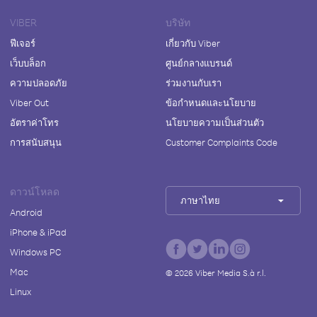
VIBER
บริษัท
ฟีเจอร์
เกี่ยวกับ Viber
เว็บบล็อก
ศูนย์กลางแบรนด์
ความปลอดภัย
ร่วมงานกับเรา
Viber Out
ข้อกำหนดและนโยบาย
อัตราค่าโทร
นโยบายความเป็นส่วนตัว
การสนับสนุน
Customer Complaints Code
ดาวน์โหลด
ภาษาไทย
Android
iPhone & iPad
Windows PC
Mac
©
2026
Viber Media S.à r.l.
Linux