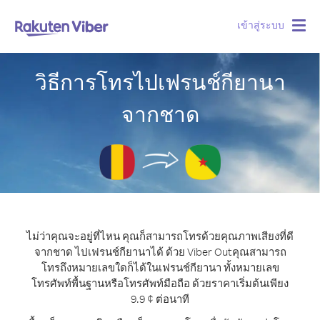
เข้าสู่ระบบ
Togg
navig
วิธีการโทรไปเฟรนช์กียานา
จากชาด
ไม่ว่าคุณจะอยู่ที่ไหน คุณก็สามารถโทรด้วยคุณภาพเสียงที่ดี
จากชาด ไปเฟรนช์กียานาได้ ด้วย Viber Out
คุณสามารถ
โทรถึงหมายเลขใดก็ได้ในเฟรนช์กียานา ทั้งหมายเลข
โทรศัพท์พื้นฐานหรือโทรศัพท์มือถือ ด้วยราคาเริ่มต้นเพียง
9.9 ¢ ต่อนาที