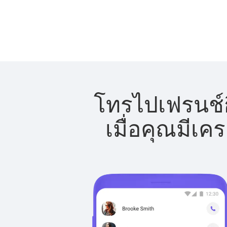
โทรไปเฟรนช์ก
เมื่อคุณมีเค