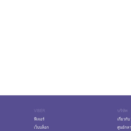
VIBER
บริษัท
ฟีเจอร์
เกี่ยวกับ
เว็บบล็อก
ศูนย์กล