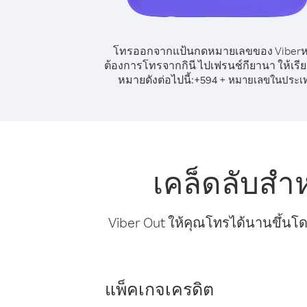
โทรออกจากแป้นกดหมายเลขของ Viber
ต้องการโทรจากกินี ไปเฟรนช์กียานา ให้เรี
หมายดังต่อไปนี้:
+
+
594
หมายเลขในประเ
เคล็ดลับสำ
Viber Out ให้คุณโทรได้นานขึ้นโด
แพ็คเกจเครดิต