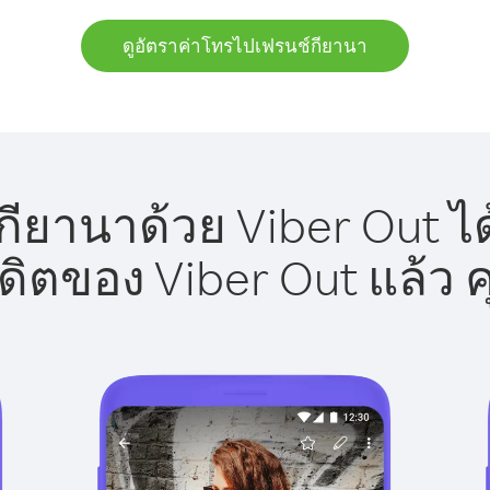
ดูอัตราค่าโทรไปเฟรนช์กียานา
ียานาด้วย Viber Out ได
รดิตของ Viber Out แล้ว