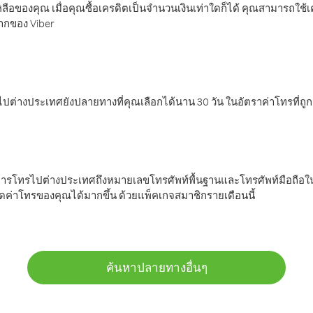
ลือของคุณ เมื่อคุณซื้อเครดิตเป็นจำนวนเงินเท่าใดก็ได้ คุณสามารถใช้
มากของ Viber
ต่างประเทศยังปลายทางที่คุณเลือกได้นาน 30 วัน ในอัตราค่าโทรที่ถู
การโทรไปต่างประเทศถึงหมายเลขโทรศัพท์พื้นฐานและโทรศัพท์มือถือใน
ค่าโทรของคุณได้มากขึ้น ด้วยแพ็คเกจสมาชิกรายเดือนนี้
ค้นหาปลายทางอื่นๆ