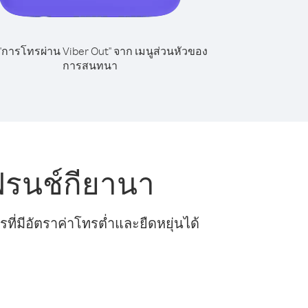
 "การโทรผ่าน Viber Out" จาก เมนูส่วนหัวของ
การสนทนา
ฟรนช์กียานา
ี่มีอัตราค่าโทรต่ำและยืดหยุ่นได้