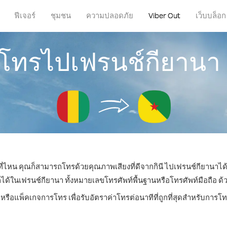
ฟีเจอร์
ชุมชน
ความปลอดภัย
Viber Out
เว็บบล็อก
รโทรไปเฟรนช์กียานา 
่ที่ไหน คุณก็สามารถโทรด้วยคุณภาพเสียงที่ดีจากกินี ไปเฟรนช์กียานาได้
ในเฟรนช์กียานา ทั้งหมายเลขโทรศัพท์พื้นฐานหรือโทรศัพท์มือถือ ด้วยร
ตหรือแพ็คเกจการโทร เพื่อรับอัตราค่าโทรต่อนาทีที่ถูกที่สุดสำหรับการ