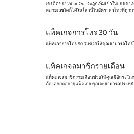
เครดิตของ Viber Out จะถูกเพิ่มเข้าในยอดคงเห
หมายเลขใดก็ได้ในโลกนี้ในอัตราค่าโทรที่ถูก
แพ็คเกจการโทร 30 วัน
แพ็คเกจการโทร 30 วันช่วยให้คุณสามารถโทรไป
แพ็คเกจสมาชิกรายเดือน
แพ็คเกจสมาชิกรายเดือนช่วยให้คุณมีอิสระใน
ต้องคอยต่ออายุแพ็คเกจ คุณจะสามารถประหยัด