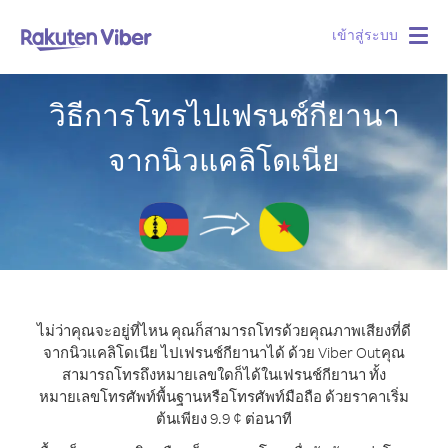
เข้าสู่ระบบ
Togg
navig
วิธีการโทรไปเฟรนช์กียานา
จากนิวแคลิโดเนีย
ไม่ว่าคุณจะอยู่ที่ไหน คุณก็สามารถโทรด้วยคุณภาพเสียงที่ดี
จากนิวแคลิโดเนีย ไปเฟรนช์กียานาได้ ด้วย Viber Out
คุณ
สามารถโทรถึงหมายเลขใดก็ได้ในเฟรนช์กียานา ทั้ง
หมายเลขโทรศัพท์พื้นฐานหรือโทรศัพท์มือถือ ด้วยราคาเริ่ม
ต้นเพียง 9.9 ¢ ต่อนาที