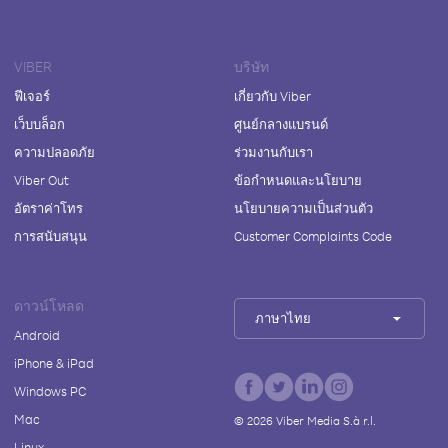
VIBER
บริษัท
ฟีเจอร์
เกี่ยวกับ Viber
เว็บบล็อก
ศูนย์กลางแบรนด์
ความปลอดภัย
ร่วมงานกับเรา
Viber Out
ข้อกำหนดและนโยบาย
อัตราค่าโทร
นโยบายความเป็นส่วนตัว
การสนับสนุน
Customer Complaints Code
ดาวน์โหลด
ภาษาไทย
Android
iPhone & iPad
Windows PC
Mac
©
2026
Viber Media S.à r.l.
Linux