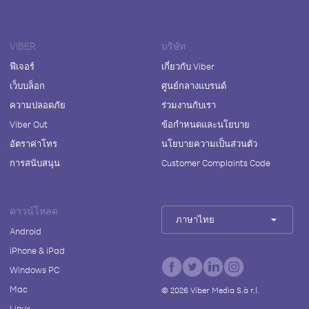
VIBER
บริษัท
ฟีเจอร์
เกี่ยวกับ Viber
เว็บบล็อก
ศูนย์กลางแบรนด์
ความปลอดภัย
ร่วมงานกับเรา
Viber Out
ข้อกำหนดและนโยบาย
อัตราค่าโทร
นโยบายความเป็นส่วนตัว
การสนับสนุน
Customer Complaints Code
ดาวน์โหลด
ภาษาไทย
Android
iPhone & iPad
Windows PC
Mac
©
2026
Viber Media S.à r.l.
Linux