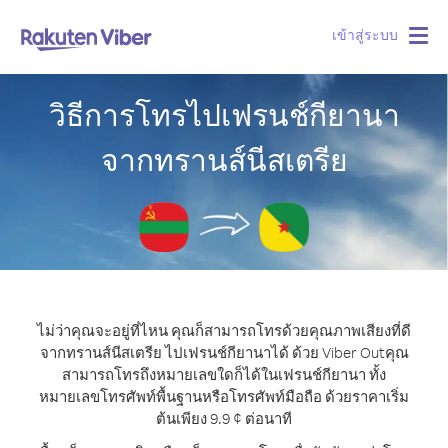
เข้าสู่ระบบ
Togg
navig
วิธีการโทรไปเฟรนช์กียานา
จากทรานส์นีสเตรีย
ไม่ว่าคุณจะอยู่ที่ไหน คุณก็สามารถโทรด้วยคุณภาพเสียงที่ดี
จากทรานส์นีสเตรีย ไปเฟรนช์กียานาได้ ด้วย Viber Out
คุณ
สามารถโทรถึงหมายเลขใดก็ได้ในเฟรนช์กียานา ทั้ง
หมายเลขโทรศัพท์พื้นฐานหรือโทรศัพท์มือถือ ด้วยราคาเริ่ม
ต้นเพียง 9.9 ¢ ต่อนาที