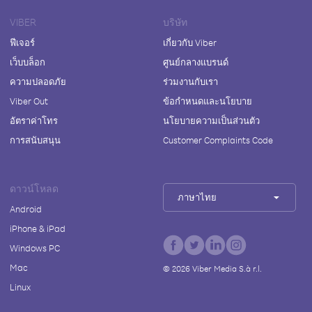
VIBER
บริษัท
ฟีเจอร์
เกี่ยวกับ Viber
เว็บบล็อก
ศูนย์กลางแบรนด์
ความปลอดภัย
ร่วมงานกับเรา
Viber Out
ข้อกำหนดและนโยบาย
อัตราค่าโทร
นโยบายความเป็นส่วนตัว
การสนับสนุน
Customer Complaints Code
ดาวน์โหลด
ภาษาไทย
Android
iPhone & iPad
Windows PC
Mac
©
2026
Viber Media S.à r.l.
Linux