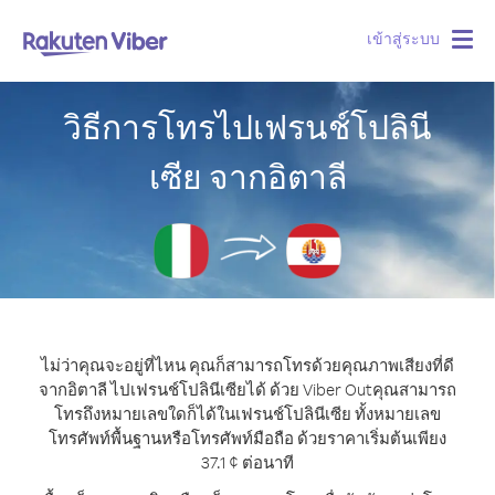
เข้าสู่ระบบ
Togg
navig
วิธีการโทรไปเฟรนช์โปลินี
เซีย จากอิตาลี
ไม่ว่าคุณจะอยู่ที่ไหน คุณก็สามารถโทรด้วยคุณภาพเสียงที่ดี
จากอิตาลี ไปเฟรนช์โปลินีเซียได้ ด้วย Viber Out
คุณสามารถ
โทรถึงหมายเลขใดก็ได้ในเฟรนช์โปลินีเซีย ทั้งหมายเลข
โทรศัพท์พื้นฐานหรือโทรศัพท์มือถือ ด้วยราคาเริ่มต้นเพียง
37.1 ¢ ต่อนาที