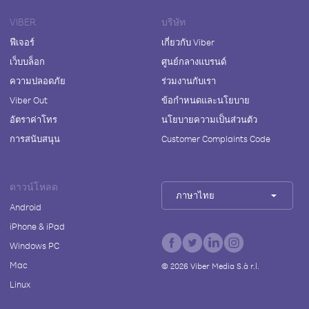
VIBER
บริษัท
ฟีเจอร์
เกี่ยวกับ Viber
เว็บบล็อก
ศูนย์กลางแบรนด์
ความปลอดภัย
ร่วมงานกับเรา
Viber Out
ข้อกำหนดและนโยบาย
อัตราค่าโทร
นโยบายความเป็นส่วนตัว
การสนับสนุน
Customer Complaints Code
ดาวน์โหลด
ภาษาไทย
Android
iPhone & iPad
Windows PC
Mac
©
2026
Viber Media S.à r.l.
Linux