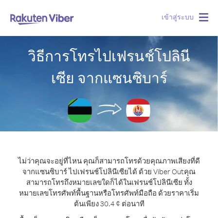
เข้าสู่ระบบ
Togg
navig
วิธีการโทรไปเฟรนช์โปลินี
เซีย จากแซนซิบาร์
ไม่ว่าคุณจะอยู่ที่ไหน คุณก็สามารถโทรด้วยคุณภาพเสียงที่ดี
จากแซนซิบาร์ ไปเฟรนช์โปลินีเซียได้ ด้วย Viber Out
คุณ
สามารถโทรถึงหมายเลขใดก็ได้ในเฟรนช์โปลินีเซีย ทั้ง
หมายเลขโทรศัพท์พื้นฐานหรือโทรศัพท์มือถือ ด้วยราคาเริ่ม
ต้นเพียง 30.4 ¢ ต่อนาที