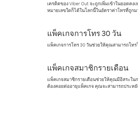
เครดิตของ Viber Out จะถูกเพิ่มเข้าในยอดคงเห
หมายเลขใดก็ได้ในโลกนี้ในอัตราค่าโทรที่ถูก
แพ็คเกจการโทร 30 วัน
แพ็คเกจการโทร 30 วันช่วยให้คุณสามารถโทรไป
แพ็คเกจสมาชิกรายเดือน
แพ็คเกจสมาชิกรายเดือนช่วยให้คุณมีอิสระใน
ต้องคอยต่ออายุแพ็คเกจ คุณจะสามารถประหยัด