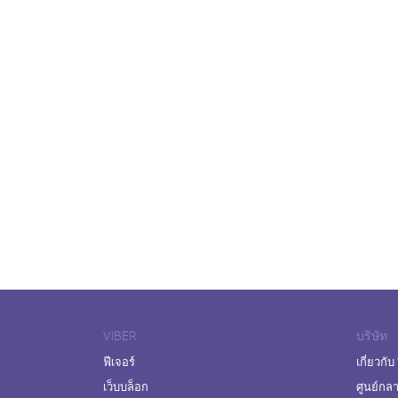
VIBER
บริษัท
ฟีเจอร์
เกี่ยวกับ
เว็บบล็อก
ศูนย์กล