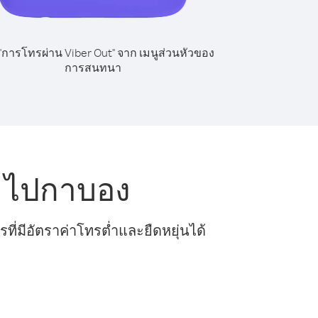
 "การโทรผ่าน Viber Out" จาก เมนูส่วนหัวของ
การสนทนา
์ ไปกาบอง
ี่มีอัตราค่าโทรต่ำและยืดหยุ่นได้