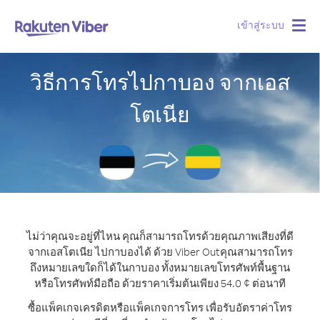
เข้าสู่ระบบ
Togg
navig
วิธีการโทรไปกาบอง จากเอส
โตเนีย
ไม่ว่าคุณจะอยู่ที่ไหน คุณก็สามารถโทรด้วยคุณภาพเสียงที่ดี
จากเอสโตเนีย ไปกาบองได้ ด้วย Viber Out
คุณสามารถโทร
ถึงหมายเลขใดก็ได้ในกาบอง ทั้งหมายเลขโทรศัพท์พื้นฐาน
หรือโทรศัพท์มือถือ ด้วยราคาเริ่มต้นเพียง 54.0 ¢ ต่อนาที
ซื้อแพ็คเกจเครดิตหรือแพ็คเกจการโทร เพื่อรับอัตราค่าโทร