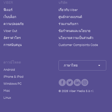
VIBER
บริษัท
ฟีเจอร์
เกี่ยวกับ Viber
เว็บบล็อก
ศูนย์กลางแบรนด์
ความปลอดภัย
ร่วมงานกับเรา
Viber Out
ข้อกำหนดและนโยบาย
อัตราค่าโทร
นโยบายความเป็นส่วนตัว
การสนับสนุน
Customer Complaints Code
ดาวน์โหลด
ภาษาไทย
Android
iPhone & iPad
Windows PC
Mac
©
2026
Viber Media S.à r.l.
Linux