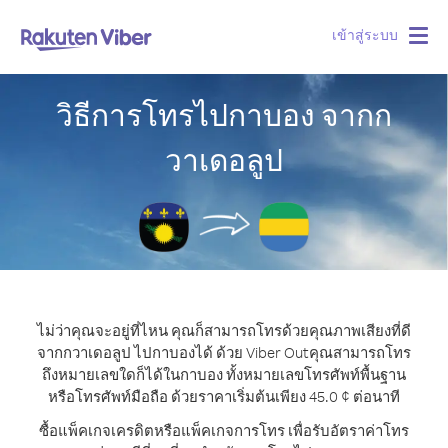
เข้าสู่ระบบ
Togg
navig
วิธีการโทรไปกาบอง จากก
วาเดอลูป
ไม่ว่าคุณจะอยู่ที่ไหน คุณก็สามารถโทรด้วยคุณภาพเสียงที่ดี
จากกวาเดอลูป ไปกาบองได้ ด้วย Viber Out
คุณสามารถโทร
ถึงหมายเลขใดก็ได้ในกาบอง ทั้งหมายเลขโทรศัพท์พื้นฐาน
หรือโทรศัพท์มือถือ ด้วยราคาเริ่มต้นเพียง 45.0 ¢ ต่อนาที
ซื้อแพ็คเกจเครดิตหรือแพ็คเกจการโทร เพื่อรับอัตราค่าโทร