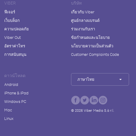
VIBER
บริษัท
ฟีเจอร์
เกี่ยวกับ Viber
เว็บบล็อก
ศูนย์กลางแบรนด์
ความปลอดภัย
ร่วมงานกับเรา
Viber Out
ข้อกำหนดและนโยบาย
อัตราค่าโทร
นโยบายความเป็นส่วนตัว
การสนับสนุน
Customer Complaints Code
ดาวน์โหลด
ภาษาไทย
Android
iPhone & iPad
Windows PC
Mac
©
2026
Viber Media S.à r.l.
Linux