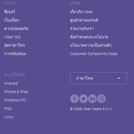
VIBER
บริษัท
ฟีเจอร์
เกี่ยวกับ Viber
เว็บบล็อก
ศูนย์กลางแบรนด์
ความปลอดภัย
ร่วมงานกับเรา
Viber Out
ข้อกำหนดและนโยบาย
อัตราค่าโทร
นโยบายความเป็นส่วนตัว
การสนับสนุน
Customer Complaints Code
ดาวน์โหลด
ภาษาไทย
Android
iPhone & iPad
Windows PC
Mac
©
2026
Viber Media S.à r.l.
Linux