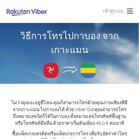
เข้าสู่ระบบ
Togg
navig
วิธีการโทรไปกาบอง จาก
เกาะแมน
ไม่ว่าคุณจะอยู่ที่ไหน คุณก็สามารถโทรด้วยคุณภาพเสียงที่ดี
จากเกาะแมน ไปกาบองได้ ด้วย Viber Out
คุณสามารถโทร
ถึงหมายเลขใดก็ได้ในกาบอง ทั้งหมายเลขโทรศัพท์พื้นฐาน
หรือโทรศัพท์มือถือ ด้วยราคาเริ่มต้นเพียง 45.0 ¢ ต่อนาที
ซื้อแพ็คเกจเครดิตหรือแพ็คเกจการโทร เพื่อรับอัตราค่าโทร