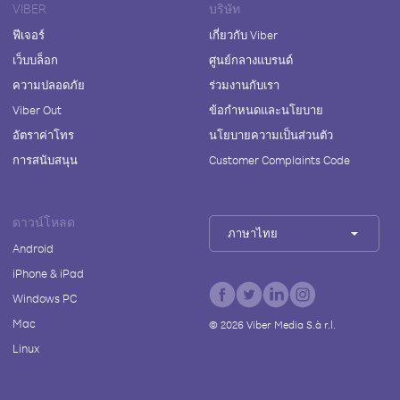
VIBER
บริษัท
ฟีเจอร์
เกี่ยวกับ Viber
เว็บบล็อก
ศูนย์กลางแบรนด์
ความปลอดภัย
ร่วมงานกับเรา
Viber Out
ข้อกำหนดและนโยบาย
อัตราค่าโทร
นโยบายความเป็นส่วนตัว
การสนับสนุน
Customer Complaints Code
ดาวน์โหลด
ภาษาไทย
Android
iPhone & iPad
Windows PC
Mac
©
2026
Viber Media S.à r.l.
Linux