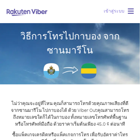
เข้าสู่ระบบ
Togg
navig
วิธีการโทรไปกาบอง จาก
ซานมารีโน
ไม่ว่าคุณจะอยู่ที่ไหน คุณก็สามารถโทรด้วยคุณภาพเสียงที่ดี
จากซานมารีโน ไปกาบองได้ ด้วย Viber Out
คุณสามารถโทร
ถึงหมายเลขใดก็ได้ในกาบอง ทั้งหมายเลขโทรศัพท์พื้นฐาน
หรือโทรศัพท์มือถือ ด้วยราคาเริ่มต้นเพียง 45.0 ¢ ต่อนาที
ซื้อแพ็คเกจเครดิตหรือแพ็คเกจการโทร เพื่อรับอัตราค่าโทร