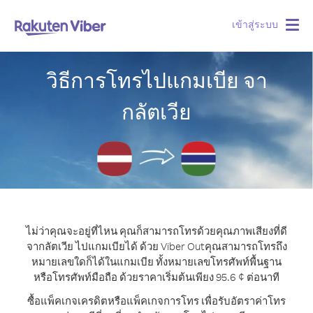
เข้าสู่ระบบ
Togg
navig
วิธีการโทรไปแกมเบีย จา
กลัตเวีย
ไม่ว่าคุณจะอยู่ที่ไหน คุณก็สามารถโทรด้วยคุณภาพเสียงที่ดี
จากลัตเวีย ไปแกมเบียได้ ด้วย Viber Out
คุณสามารถโทรถึง
หมายเลขใดก็ได้ในแกมเบีย ทั้งหมายเลขโทรศัพท์พื้นฐาน
หรือโทรศัพท์มือถือ ด้วยราคาเริ่มต้นเพียง 95.6 ¢ ต่อนาที
ซื้อแพ็คเกจเครดิตหรือแพ็คเกจการโทร เพื่อรับอัตราค่าโทร