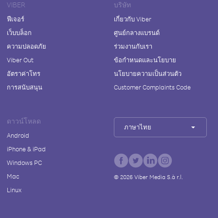
VIBER
บริษัท
ฟีเจอร์
เกี่ยวกับ Viber
เว็บบล็อก
ศูนย์กลางแบรนด์
ความปลอดภัย
ร่วมงานกับเรา
Viber Out
ข้อกำหนดและนโยบาย
อัตราค่าโทร
นโยบายความเป็นส่วนตัว
การสนับสนุน
Customer Complaints Code
ดาวน์โหลด
ภาษาไทย
Android
iPhone & iPad
Windows PC
Mac
©
2026
Viber Media S.à r.l.
Linux