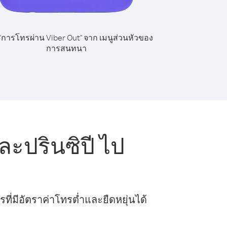
 "การโทรผ่าน Viber Out" จาก เมนูส่วนหัวของ
การสนทนา
ะปรินซิปี ไป
ี่มีอัตราค่าโทรต่ำและยืดหยุ่นได้