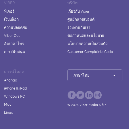
VIBER
บริษัท
ฟีเจอร์
เกี่ยวกับ Viber
เว็บบล็อก
ศูนย์กลางแบรนด์
ความปลอดภัย
ร่วมงานกับเรา
Viber Out
ข้อกำหนดและนโยบาย
อัตราค่าโทร
นโยบายความเป็นส่วนตัว
การสนับสนุน
Customer Complaints Code
ดาวน์โหลด
ภาษาไทย
Android
iPhone & iPad
Windows PC
Mac
©
2026
Viber Media S.à r.l.
Linux