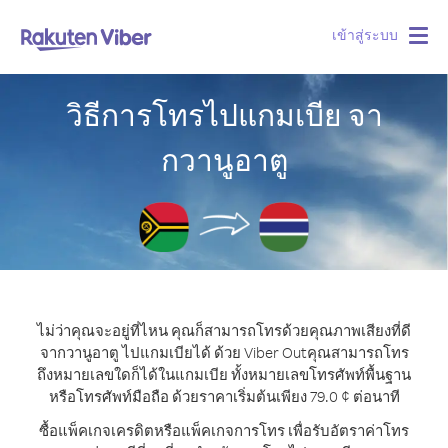
เข้าสู่ระบบ
Togg
navig
วิธีการโทรไปแกมเบีย จา
กวานูอาตู
ไม่ว่าคุณจะอยู่ที่ไหน คุณก็สามารถโทรด้วยคุณภาพเสียงที่ดี
จากวานูอาตู ไปแกมเบียได้ ด้วย Viber Out
คุณสามารถโทร
ถึงหมายเลขใดก็ได้ในแกมเบีย ทั้งหมายเลขโทรศัพท์พื้นฐาน
หรือโทรศัพท์มือถือ ด้วยราคาเริ่มต้นเพียง 79.0 ¢ ต่อนาที
ซื้อแพ็คเกจเครดิตหรือแพ็คเกจการโทร เพื่อรับอัตราค่าโทร