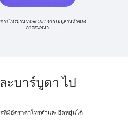
 "การโทรผ่าน Viber Out" จาก เมนูส่วนหัวของ
การสนทนา
ะบาร์บูดา ไป
ี่มีอัตราค่าโทรต่ำและยืดหยุ่นได้