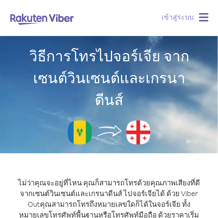
เข้าสู่ระบบ
Togg
navig
วิธีการโทรไปจอร์เจีย จาก
เซนต์วินเซนต์และเกรนา
ดีนส์
ไม่ว่าคุณจะอยู่ที่ไหน คุณก็สามารถโทรด้วยคุณภาพเสียงที่ดี
จากเซนต์วินเซนต์และเกรนาดีนส์ ไปจอร์เจียได้ ด้วย Viber
Out
คุณสามารถโทรถึงหมายเลขใดก็ได้ในจอร์เจีย ทั้ง
หมายเลขโทรศัพท์พื้นฐานหรือโทรศัพท์มือถือ ด้วยราคาเริ่ม