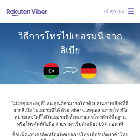
เข้าสู่ระบบ
Togg
navig
วิธีการโทรไปเยอรมนี จาก
ลิเบีย
ไม่ว่าคุณจะอยู่ที่ไหน คุณก็สามารถโทรด้วยคุณภาพเสียงที่ดี
จากลิเบีย ไปเยอรมนีได้ ด้วย Viber Out
คุณสามารถโทรถึง
หมายเลขใดก็ได้ในเยอรมนี ทั้งหมายเลขโทรศัพท์พื้นฐาน
หรือโทรศัพท์มือถือ ด้วยราคาเริ่มต้นเพียง 1.9 ¢ ต่อนาที
ซื้อแพ็คเกจเครดิตหรือแพ็คเกจการโทร เพื่อรับอัตราค่าโทร