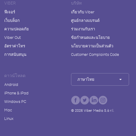
VIBER
บริษัท
ฟีเจอร์
เกี่ยวกับ Viber
เว็บบล็อก
ศูนย์กลางแบรนด์
ความปลอดภัย
ร่วมงานกับเรา
Viber Out
ข้อกำหนดและนโยบาย
อัตราค่าโทร
นโยบายความเป็นส่วนตัว
การสนับสนุน
Customer Complaints Code
ดาวน์โหลด
ภาษาไทย
Android
iPhone & iPad
Windows PC
Mac
©
2026
Viber Media S.à r.l.
Linux