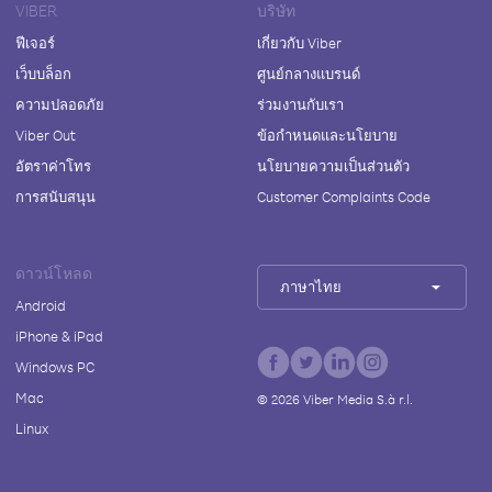
VIBER
บริษัท
ฟีเจอร์
เกี่ยวกับ Viber
เว็บบล็อก
ศูนย์กลางแบรนด์
ความปลอดภัย
ร่วมงานกับเรา
Viber Out
ข้อกำหนดและนโยบาย
อัตราค่าโทร
นโยบายความเป็นส่วนตัว
การสนับสนุน
Customer Complaints Code
ดาวน์โหลด
ภาษาไทย
Android
iPhone & iPad
Windows PC
Mac
©
2026
Viber Media S.à r.l.
Linux