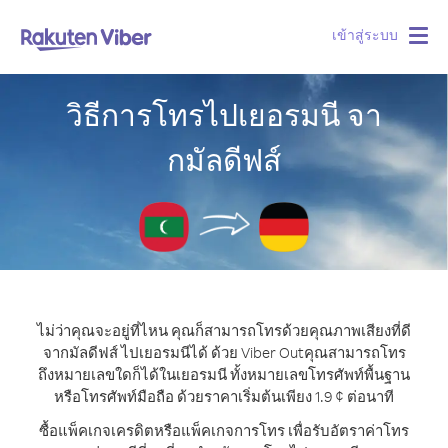
เข้าสู่ระบบ
Togg
navig
วิธีการโทรไปเยอรมนี จา
กมัลดีฟส์
ไม่ว่าคุณจะอยู่ที่ไหน คุณก็สามารถโทรด้วยคุณภาพเสียงที่ดี
จากมัลดีฟส์ ไปเยอรมนีได้ ด้วย Viber Out
คุณสามารถโทร
ถึงหมายเลขใดก็ได้ในเยอรมนี ทั้งหมายเลขโทรศัพท์พื้นฐาน
หรือโทรศัพท์มือถือ ด้วยราคาเริ่มต้นเพียง 1.9 ¢ ต่อนาที
ซื้อแพ็คเกจเครดิตหรือแพ็คเกจการโทร เพื่อรับอัตราค่าโทร